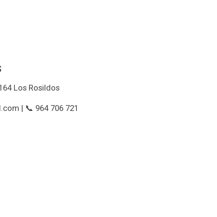
s
164 Los Rosildos
.com | 📞 964 706 721