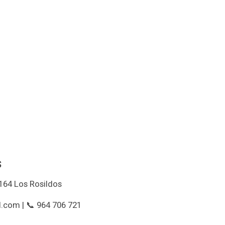
s
164 Los Rosildos
.com | 📞 964 706 721