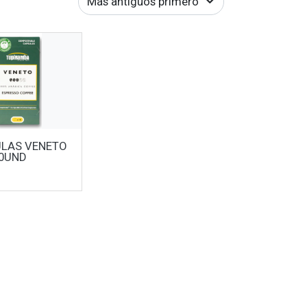
Más antiguos primero
LAS VENETO
10UND