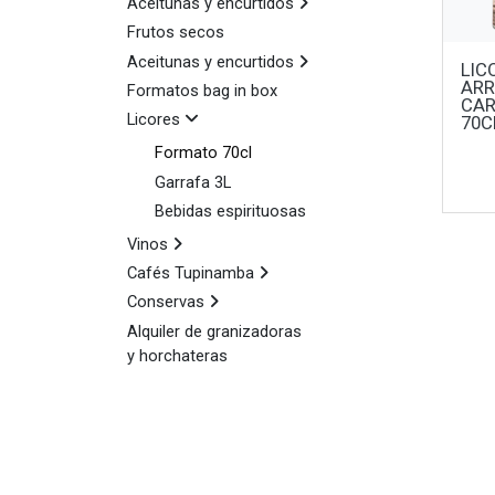
Aceitunas y encurtidos
Frutos secos
Aceitunas y encurtidos
LIC
ARR
Formatos bag in box
CAR
Licores
70C
Formato 70cl
Garrafa 3L
Bebidas espirituosas
Vinos
Cafés Tupinamba
Conservas
Alquiler de granizadoras
y horchateras