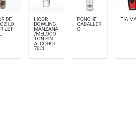
OR DE
LICOR
PONCHE
TIA M
OZ LO
BOWLING
CABALLER
RILET
MANZANA
O
L
/MELOCO
TON SIN
ALCOHOL
70CL