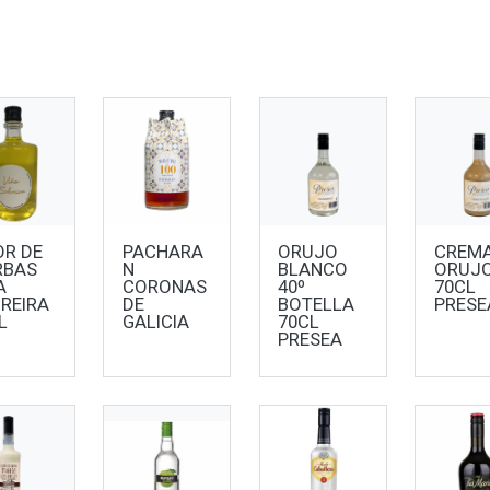
OR DE
PACHARA
ORUJO
CREMA
RBAS
N
BLANCO
ORUJ
A
CORONAS
40º
70CL
REIRA
DE
BOTELLA
PRESE
L
GALICIA
70CL
PRESEA