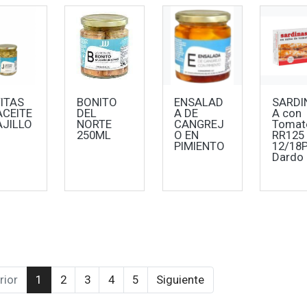
ITAS
BONITO
ENSALAD
SARDI
ACEITE
DEL
A DE
A con
AJILLO
NORTE
CANGREJ
Tomat
250ML
O EN
RR125
PIMIENTO
12/18
Dardo
rior
1
2
3
4
5
Siguiente