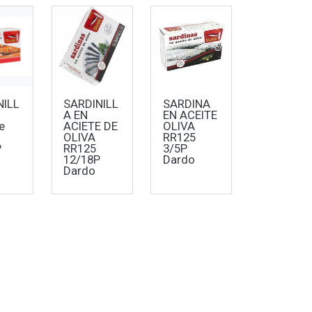
NILL
SARDINILL
SARDINA
A EN
EN ACEITE
e
ACIETE DE
OLIVA
OLIVA
RR125
P
RR125
3/5P
12/18P
Dardo
Dardo