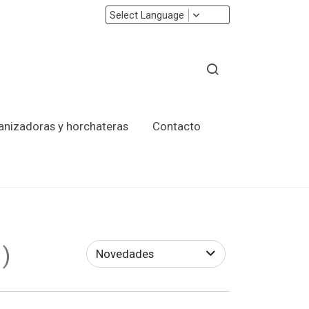
Select Language
ranizadoras y horchateras
Contacto
5
)
Novedades